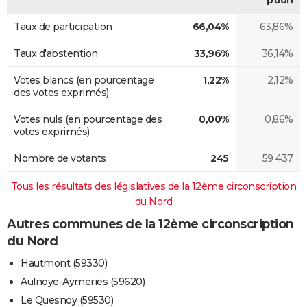
Taux de participation
66,04%
63,86%
Taux d'abstention
33,96%
36,14%
Votes blancs (en pourcentage
1,22%
2,12%
des votes exprimés)
Votes nuls (en pourcentage des
0,00%
0,86%
votes exprimés)
Nombre de votants
245
59 437
Tous les résultats des législatives de la 12ème circonscription
du Nord
Autres communes de la 12ème circonscription
du Nord
Hautmont (59330)
Aulnoye-Aymeries (59620)
Le Quesnoy (59530)