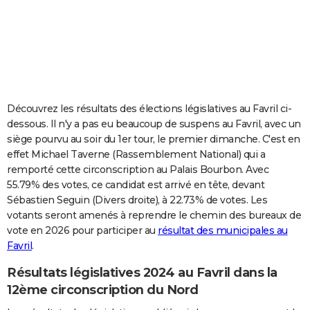
City break
Voyage de noces
Climat
Destinations
Voyage nature
Forum
+
PHOTO
GUIDES D'ACHAT
BONS PLANS
CARTE DE VOEUX
Découvrez les résultats des élections législatives au Favril ci-
dessous. Il n'y a pas eu beaucoup de suspens au Favril, avec un
Carte Bonne année
Carte Pâques
Carte de Noël
Carte Saint-Valentin
Carte d'anniversaire
DICTIONNAIRE
siège pourvu au soir du 1er tour, le premier dimanche. C'est en
effet Michael Taverne (Rassemblement National) qui a
Biographies
Expressions
Dictionnaire
Citations
Proverbes
PROGRAMME TV
remporté cette circonscription au Palais Bourbon. Avec
55.79% des votes, ce candidat est arrivé en tête, devant
COPAINS D'AVANT
Sébastien Seguin (Divers droite), à 22.73% de votes. Les
Se connecter
Collèges
Universités
Service militaire
S'inscrire
Lycées
Primaires
Entreprises
Avis de recherche
AVIS DE DÉCÈS
votants seront amenés à reprendre le chemin des bureaux de
vote en 2026 pour participer au
résultat des municipales au
FORUM
Favril
.
Lifestyle
Sport
Television
Cinema
Bricolage
Culture
Auto
Voyage
Résultats législatives 2024 au Favril dans la
12ème circonscription du Nord