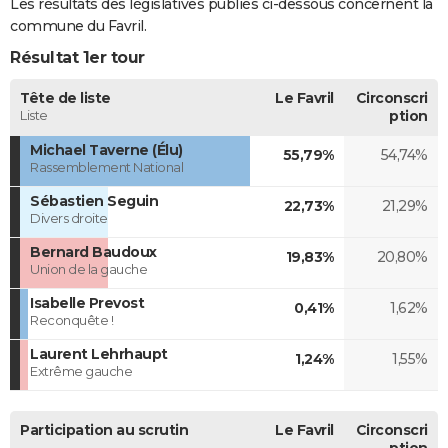
Les résultats des législatives publiés ci-dessous concernent la
commune du Favril.
Résultat 1er tour
Tête de liste
Le Favril
Circonscri
Liste
ption
Michael Taverne (Élu)
55,79%
54,74%
Rassemblement National
Sébastien Seguin
22,73%
21,29%
Divers droite
Bernard Baudoux
19,83%
20,80%
Union de la gauche
Isabelle Prevost
0,41%
1,62%
Reconquête !
Laurent Lehrhaupt
1,24%
1,55%
Extrême gauche
Participation au scrutin
Le Favril
Circonscri
ption