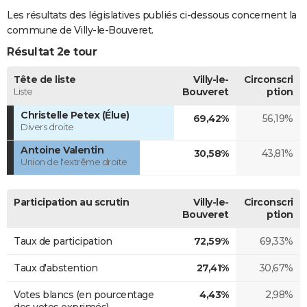
Les résultats des législatives publiés ci-dessous concernent la
commune de Villy-le-Bouveret.
Résultat 2e tour
Tête de liste
Villy-le-
Circonscri
Liste
Bouveret
ption
Christelle Petex (Élue)
69,42%
56,19%
Divers droite
Antoine Valentin
30,58%
43,81%
Union de l'extrême droite
Participation au scrutin
Villy-le-
Circonscri
Bouveret
ption
Taux de participation
72,59%
69,33%
Taux d'abstention
27,41%
30,67%
Votes blancs (en pourcentage
4,43%
2,98%
des votes exprimés)