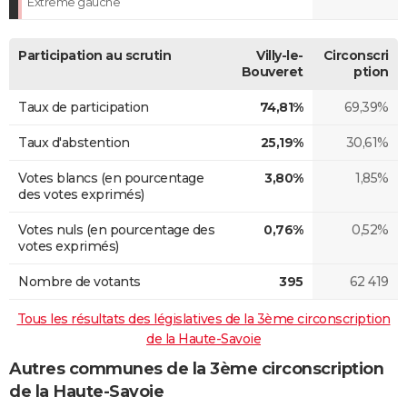
Extrême gauche
Participation au scrutin
Villy-le-
Circonscri
Bouveret
ption
Taux de participation
74,81%
69,39%
Taux d'abstention
25,19%
30,61%
Votes blancs (en pourcentage
3,80%
1,85%
des votes exprimés)
Votes nuls (en pourcentage des
0,76%
0,52%
votes exprimés)
Nombre de votants
395
62 419
Tous les résultats des législatives de la 3ème circonscription
de la Haute-Savoie
Autres communes de la 3ème circonscription
de la Haute-Savoie