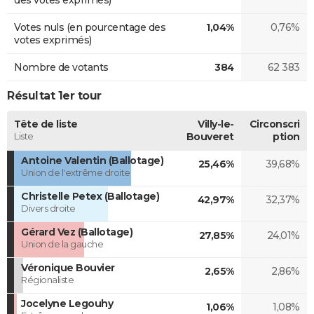
Votes nuls (en pourcentage des
1,04%
0,76%
votes exprimés)
Nombre de votants
384
62 383
Résultat 1er tour
Tête de liste
Villy-le-
Circonscri
Liste
Bouveret
ption
Antoine Valentin (Ballotage)
25,46%
39,68%
Union de l'extrême droite
Christelle Petex (Ballotage)
42,97%
32,37%
Divers droite
Gérard Vez (Ballotage)
27,85%
24,01%
Union de la gauche
Véronique Bouvier
2,65%
2,86%
Régionaliste
Jocelyne Legouhy
1,06%
1,08%