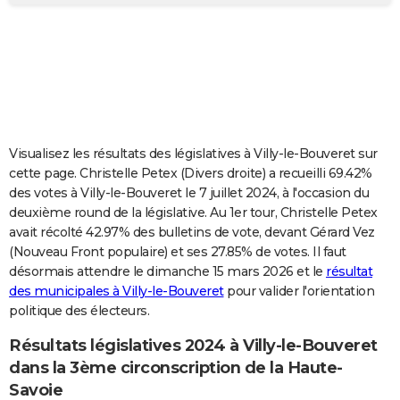
City break
Voyage de noces
Climat
Destinations
Voyage nature
Forum
+
PHOTO
GUIDES D'ACHAT
BONS PLANS
CARTE DE VOEUX
Visualisez les résultats des législatives à Villy-le-Bouveret sur
Carte Bonne année
Carte Pâques
Carte de Noël
Carte Saint-Valentin
Carte d'anniversaire
DICTIONNAIRE
cette page. Christelle Petex (Divers droite) a recueilli 69.42%
des votes à Villy-le-Bouveret le 7 juillet 2024, à l'occasion du
Biographies
Expressions
Dictionnaire
Citations
Proverbes
PROGRAMME TV
deuxième round de la législative. Au 1er tour, Christelle Petex
avait récolté 42.97% des bulletins de vote, devant Gérard Vez
COPAINS D'AVANT
(Nouveau Front populaire) et ses 27.85% de votes. Il faut
désormais attendre le dimanche 15 mars 2026 et le
résultat
Se connecter
Collèges
Universités
Service militaire
S'inscrire
Lycées
Primaires
Entreprises
Avis de recherche
AVIS DE DÉCÈS
des municipales à Villy-le-Bouveret
pour valider l'orientation
politique des électeurs.
FORUM
Lifestyle
Sport
Television
Cinema
Bricolage
Culture
Auto
Voyage
Résultats législatives 2024 à Villy-le-Bouveret
dans la 3ème circonscription de la Haute-
Savoie